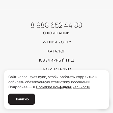
8 988 652 44 88
О КОМПАНИИ
БУТИКИ ZOTTY
КАТАЛОГ
ЮВЕЛИРНЫЙ ГИД
ПОКУПАТЕЛЯМ
Сайт использует куки, чтобы работать корректно и
собирать обезличенную статистику посещений.
Пользуясь сайтом, вы соглашаетесь с обработкой персональных данных
Подробнее — в
Политике конфиденциальности
.
согласно
Политике конфиденциальности
.
© 2026 ZOTTY · ИП Самойлова И.С.
Понятно