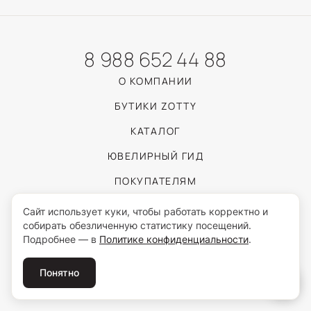
8 988 652 44 88
О КОМПАНИИ
БУТИКИ ZOTTY
КАТАЛОГ
ЮВЕЛИРНЫЙ ГИД
ПОКУПАТЕЛЯМ
Сайт использует куки, чтобы работать корректно и
собирать обезличенную статистику посещений.
Пользуясь сайтом, вы соглашаетесь с обработкой персональных данных
Подробнее — в
Политике конфиденциальности
.
согласно
Политике конфиденциальности
.
© 2026 ZOTTY · ИП Самойлова И.С.
Понятно