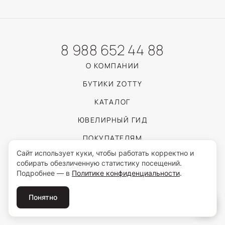
8 988 652 44 88
О КОМПАНИИ
БУТИКИ ZOTTY
КАТАЛОГ
ЮВЕЛИРНЫЙ ГИД
ПОКУПАТЕЛЯМ
Сайт использует куки, чтобы работать корректно и
собирать обезличенную статистику посещений.
Пользуясь сайтом, вы соглашаетесь с обработкой персональных данных
Подробнее — в
Политике конфиденциальности
.
согласно
Политике конфиденциальности
.
© 2026 ZOTTY · ИП Самойлова И.С.
Понятно