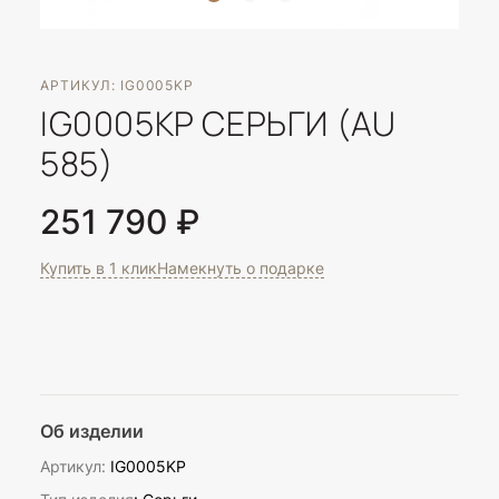
АРТИКУЛ: IG0005KP
IG0005KP СЕРЬГИ (AU
585)
251 790 ₽
Купить в 1 клик
Намекнуть о подарке
Об изделии
Артикул:
IG0005KP