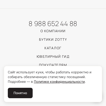
8 988 652 44 88
О КОМПАНИИ
БУТИКИ ZOTTY
КАТАЛОГ
ЮВЕЛИРНЫЙ ГИД
ПОКУПАТЕЛЯМ
Сайт использует куки, чтобы работать корректно и
собирать обезличенную статистику посещений.
Пользуясь сайтом, вы соглашаетесь с обработкой персональных данных
Подробнее — в
Политике конфиденциальности
.
согласно
Политике конфиденциальности
.
© 2026 ZOTTY · ИП Самойлова И.С.
Понятно