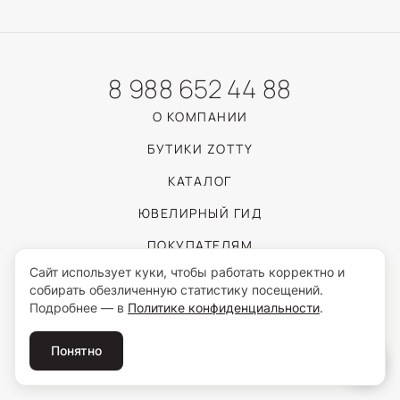
8 988 652 44 88
О КОМПАНИИ
БУТИКИ ZOTTY
КАТАЛОГ
ЮВЕЛИРНЫЙ ГИД
ПОКУПАТЕЛЯМ
Сайт использует куки, чтобы работать корректно и
собирать обезличенную статистику посещений.
Пользуясь сайтом, вы соглашаетесь с обработкой персональных данных
Подробнее — в
Политике конфиденциальности
.
согласно
Политике конфиденциальности
.
© 2026 ZOTTY · ИП Самойлова И.С.
Понятно