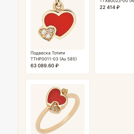
TTXB0023-00 (A
22 414 ₽
Подвеска Тотити
TTHP0011-03 (Au 585)
63 089.60 ₽