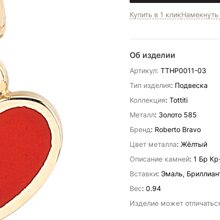
Купить в 1 клик
Намекнуть 
Об изделии
Артикул:
TTHP0011-03
Тип изделия
: Подвеска
Коллекция
: Tottiti
Металл
: Золото 585
Бренд
: Roberto Bravo
Цвет металла
: Жёлтый
Описание камней
:
1 Бр Кр
Вставки
:
Эмаль, Бриллиан
Вес
:
0.94
Изделие может отличаться