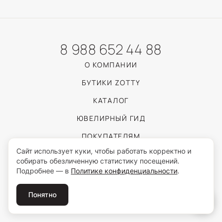
8 988 652 44 88
О КОМПАНИИ
БУТИКИ ZOTTY
КАТАЛОГ
ЮВЕЛИРНЫЙ ГИД
ПОКУПАТЕЛЯМ
Сайт использует куки, чтобы работать корректно и
собирать обезличенную статистику посещений.
Пользуясь сайтом, вы соглашаетесь с обработкой персональных данных
Подробнее — в
Политике конфиденциальности
.
согласно
Политике конфиденциальности
.
© 2026 ZOTTY · ИП Самойлова И.С.
Понятно