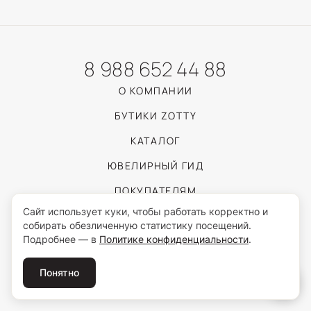
8 988 652 44 88
О КОМПАНИИ
БУТИКИ ZOTTY
КАТАЛОГ
ЮВЕЛИРНЫЙ ГИД
ПОКУПАТЕЛЯМ
Сайт использует куки, чтобы работать корректно и
собирать обезличенную статистику посещений.
Пользуясь сайтом, вы соглашаетесь с обработкой персональных данных
Подробнее — в
Политике конфиденциальности
.
согласно
Политике конфиденциальности
.
© 2026 ZOTTY · ИП Самойлова И.С.
Понятно