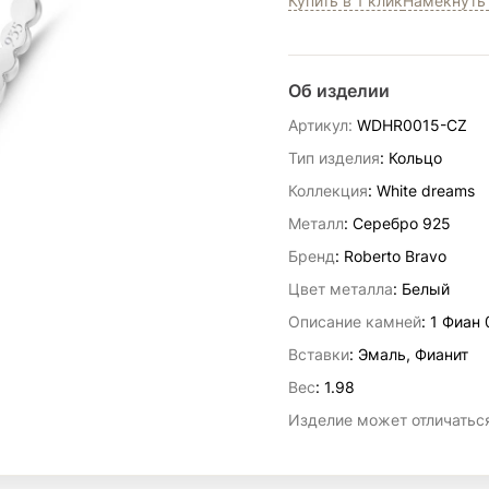
Купить в 1 клик
Намекнуть 
Об изделии
Артикул:
WDHR0015-CZ
Тип изделия
: Кольцо
Коллекция
: White dreams
Металл
: Серебро 925
Бренд
: Roberto Bravo
Цвет металла
: Белый
Описание камней
:
1 Фиан 
Вставки
:
Эмаль, Фианит
Вес
:
1.98
Изделие может отличаться