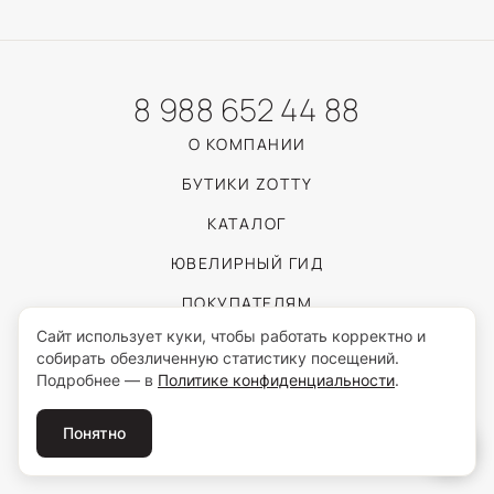
8 988 652 44 88
О КОМПАНИИ
БУТИКИ ZOTTY
КАТАЛОГ
ЮВЕЛИРНЫЙ ГИД
ПОКУПАТЕЛЯМ
Сайт использует куки, чтобы работать корректно и
собирать обезличенную статистику посещений.
Пользуясь сайтом, вы соглашаетесь с обработкой персональных данных
Подробнее — в
Политике конфиденциальности
.
согласно
Политике конфиденциальности
.
© 2026 ZOTTY · ИП Самойлова И.С.
Понятно