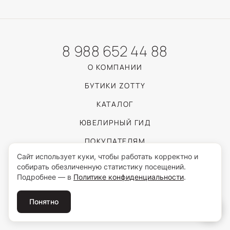
8 988 652 44 88
О КОМПАНИИ
БУТИКИ ZOTTY
КАТАЛОГ
ЮВЕЛИРНЫЙ ГИД
ПОКУПАТЕЛЯМ
Сайт использует куки, чтобы работать корректно и
собирать обезличенную статистику посещений.
Пользуясь сайтом, вы соглашаетесь с обработкой персональных данных
Подробнее — в
Политике конфиденциальности
.
согласно
Политике конфиденциальности
.
© 2026 ZOTTY · ИП Самойлова И.С.
Понятно