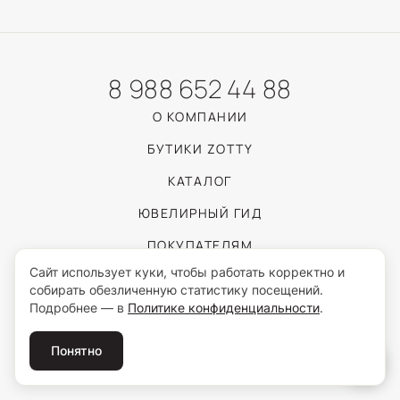
8 988 652 44 88
О КОМПАНИИ
БУТИКИ ZOTTY
КАТАЛОГ
ЮВЕЛИРНЫЙ ГИД
ПОКУПАТЕЛЯМ
Сайт использует куки, чтобы работать корректно и
собирать обезличенную статистику посещений.
Пользуясь сайтом, вы соглашаетесь с обработкой персональных данных
Подробнее — в
Политике конфиденциальности
.
согласно
Политике конфиденциальности
.
© 2026 ZOTTY · ИП Самойлова И.С.
Понятно