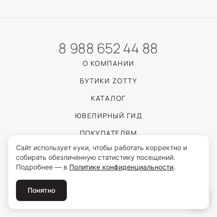
8 988 652 44 88
О КОМПАНИИ
БУТИКИ ZOTTY
КАТАЛОГ
ЮВЕЛИРНЫЙ ГИД
ПОКУПАТЕЛЯМ
Сайт использует куки, чтобы работать корректно и
собирать обезличенную статистику посещений.
Пользуясь сайтом, вы соглашаетесь с обработкой персональных данных
Подробнее — в
Политике конфиденциальности
.
согласно
Политике конфиденциальности
.
© 2026 ZOTTY · ИП Самойлова И.С.
Понятно