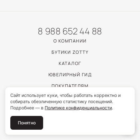
8 988 652 44 88
О КОМПАНИИ
БУТИКИ ZOTTY
КАТАЛОГ
ЮВЕЛИРНЫЙ ГИД
ПОКУПАТЕЛЯМ
Сайт использует куки, чтобы работать корректно и
собирать обезличенную статистику посещений.
Пользуясь сайтом, вы соглашаетесь с обработкой персональных данных
Подробнее — в
Политике конфиденциальности
.
согласно
Политике конфиденциальности
.
© 2026 ZOTTY · ИП Самойлова И.С.
Понятно