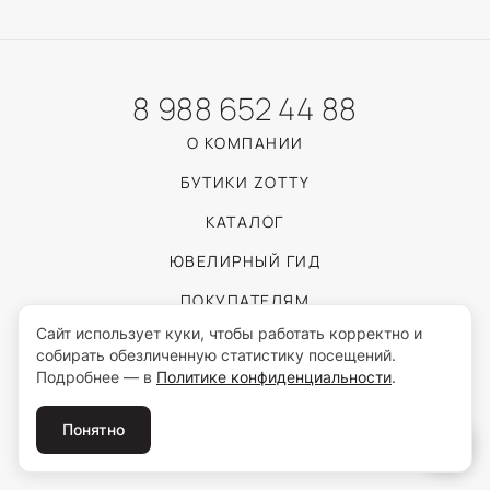
8 988 652 44 88
О КОМПАНИИ
БУТИКИ ZOTTY
КАТАЛОГ
ЮВЕЛИРНЫЙ ГИД
ПОКУПАТЕЛЯМ
Сайт использует куки, чтобы работать корректно и
собирать обезличенную статистику посещений.
Пользуясь сайтом, вы соглашаетесь с обработкой персональных данных
Подробнее — в
Политике конфиденциальности
.
согласно
Политике конфиденциальности
.
© 2026 ZOTTY · ИП Самойлова И.С.
Понятно