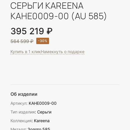
СЕРЬГИ KAREENA
KAHE0009-00 (AU 585)
395 219 ₽
564 599 ₽
Купить в 1 клик
Намекнуть о подарке
Об изделии
Артикул:
KAHE0009-00
Тип изделия
: Серьги
Коллекция
: Kareena
Металл
: Золото 585