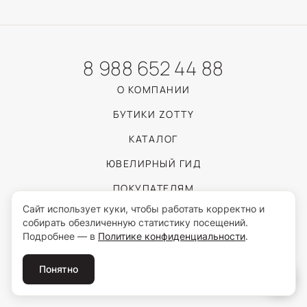
8 988 652 44 88
О КОМПАНИИ
БУТИКИ ZOTTY
КАТАЛОГ
ЮВЕЛИРНЫЙ ГИД
ПОКУПАТЕЛЯМ
Сайт использует куки, чтобы работать корректно и
собирать обезличенную статистику посещений.
Пользуясь сайтом, вы соглашаетесь с обработкой персональных данных
Подробнее — в
Политике конфиденциальности
.
согласно
Политике конфиденциальности
.
© 2026 ZOTTY · ИП Самойлова И.С.
Понятно