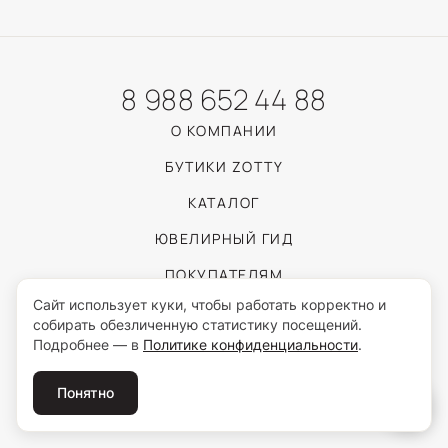
8 988 652 44 88
О КОМПАНИИ
БУТИКИ ZOTTY
КАТАЛОГ
ЮВЕЛИРНЫЙ ГИД
ПОКУПАТЕЛЯМ
Сайт использует куки, чтобы работать корректно и
собирать обезличенную статистику посещений.
Пользуясь сайтом, вы соглашаетесь с обработкой персональных данных
Подробнее — в
Политике конфиденциальности
.
согласно
Политике конфиденциальности
.
© 2026 ZOTTY · ИП Самойлова И.С.
Понятно