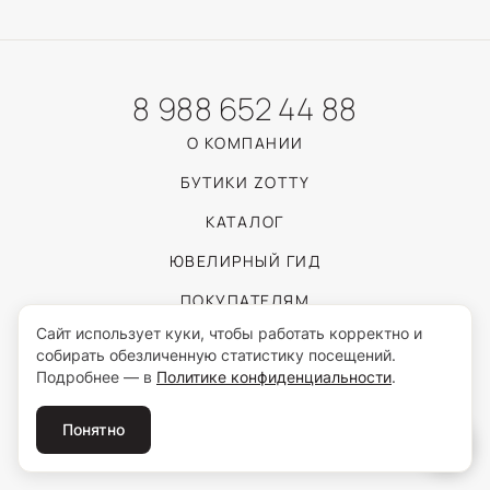
8 988 652 44 88
О КОМПАНИИ
БУТИКИ ZOTTY
КАТАЛОГ
ЮВЕЛИРНЫЙ ГИД
ПОКУПАТЕЛЯМ
Сайт использует куки, чтобы работать корректно и
собирать обезличенную статистику посещений.
Пользуясь сайтом, вы соглашаетесь с обработкой персональных данных
Подробнее — в
Политике конфиденциальности
.
согласно
Политике конфиденциальности
.
© 2026 ZOTTY · ИП Самойлова И.С.
Понятно