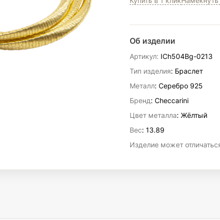
Купить в 1 клик
Намекнуть 
Об изделии
Артикул:
ICh504Bg-0213
Тип изделия
: Браслет
Металл
: Серебро 925
Бренд
: Checcarini
Цвет металла
: Жёлтый
Вес
:
13.89
Изделие может отличаться