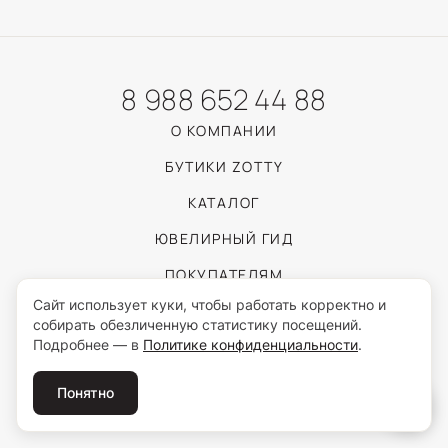
8 988 652 44 88
О КОМПАНИИ
БУТИКИ ZOTTY
КАТАЛОГ
ЮВЕЛИРНЫЙ ГИД
ПОКУПАТЕЛЯМ
Сайт использует куки, чтобы работать корректно и
собирать обезличенную статистику посещений.
Пользуясь сайтом, вы соглашаетесь с обработкой персональных данных
Подробнее — в
Политике конфиденциальности
.
согласно
Политике конфиденциальности
.
© 2026 ZOTTY · ИП Самойлова И.С.
Понятно